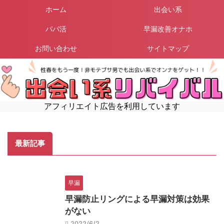
ホーム
出会い系
パパ活
早漏改善オナホ
お問い合わせ
サイトマップ
アフィリエイト広告を利用しています
最新記事
早漏
早漏防止リングによる早漏対策は効果
がない
2022/6/2