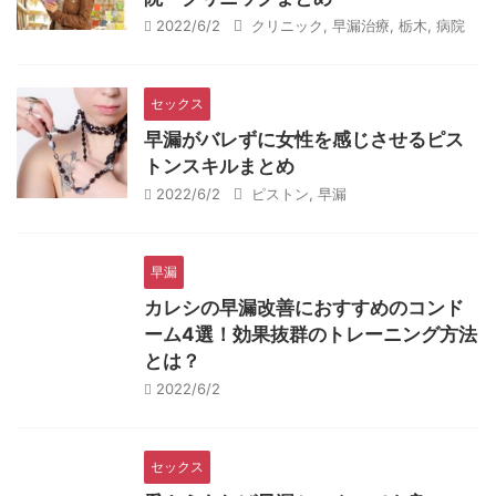
2022/6/2
クリニック
,
早漏治療
,
栃木
,
病院
セックス
早漏がバレずに女性を感じさせるピス
トンスキルまとめ
2022/6/2
ピストン
,
早漏
早漏
カレシの早漏改善におすすめのコンド
ーム4選！効果抜群のトレーニング方法
とは？
2022/6/2
セックス