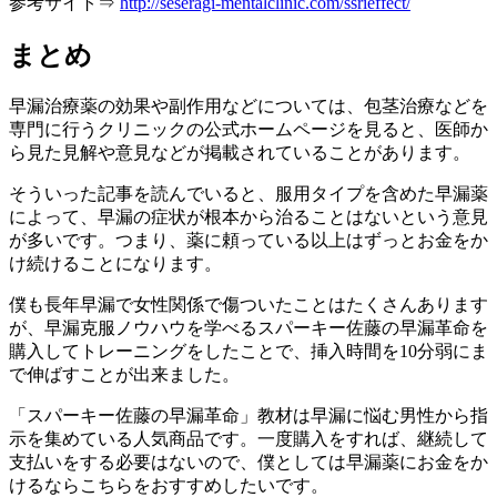
参考サイト⇒
http://seseragi-mentalclinic.com/ssrieffect/
まとめ
早漏治療薬の効果や副作用などについては、包茎治療などを
専門に行うクリニックの公式ホームページを見ると、医師か
ら見た見解や意見などが掲載されていることがあります。
そういった記事を読んでいると、服用タイプを含めた早漏薬
によって、早漏の症状が根本から治ることはないという意見
が多いです。つまり、薬に頼っている以上はずっとお金をか
け続けることになります。
僕も長年早漏で女性関係で傷ついたことはたくさんあります
が、早漏克服ノウハウを学べる
スパーキー佐藤の早漏革命
を
購入してトレーニングをしたことで、挿入時間を10分弱にま
で伸ばすことが出来ました。
「スパーキー佐藤の早漏革命」教材は早漏に悩む男性から指
示を集めている人気商品です。一度購入をすれば、継続して
支払いをする必要はないので、僕としては早漏薬にお金をか
けるならこちらをおすすめしたいです。