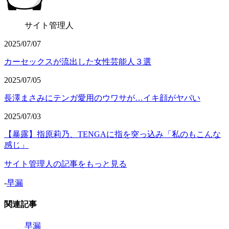
サイト管理人
2025/07/07
カーセックスが流出した女性芸能人３選
2025/07/05
長澤まさみにテンガ愛用のウワサが…イキ顔がヤバい
2025/07/03
【暴露】指原莉乃、TENGAに指を突っ込み「私のもこんな
感じ」
サイト管理人の記事をもっと見る
-
早漏
関連記事
早漏