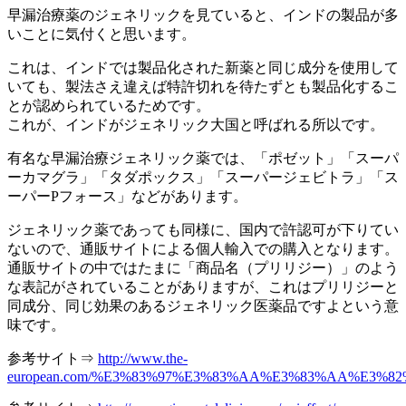
早漏治療薬のジェネリックを見ていると、インドの製品が多
いことに気付くと思います。
これは、インドでは製品化された新薬と同じ成分を使用して
いても、製法さえ違えば特許切れを待たずとも製品化するこ
とが認められているためです。
これが、インドがジェネリック大国と呼ばれる所以です。
有名な早漏治療ジェネリック薬では、「ポゼット」「スーパ
ーカマグラ」「タダポックス」「スーパージェビトラ」「ス
ーパーPフォース」などがあります。
ジェネリック薬であっても同様に、国内で許認可が下りてい
ないので、通販サイトによる個人輸入での購入となります。
通販サイトの中ではたまに「商品名（プリリジー）」のよう
な表記がされていることがありますが、これはプリリジーと
同成分、同じ効果のあるジェネリック医薬品ですよという意
味です。
参考サイト⇒
http://www.the-
european.com/%E3%83%97%E3%83%AA%E3%83%AA%E3%8