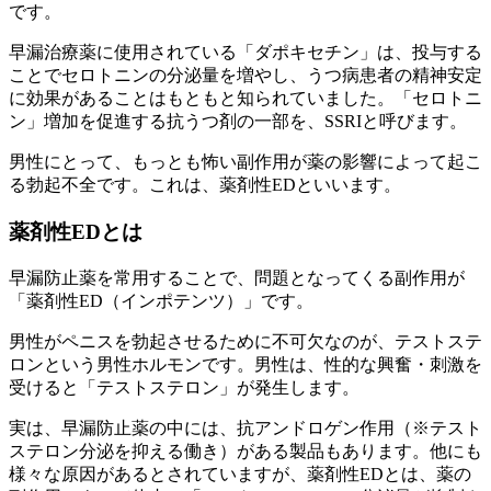
です。
早漏治療薬に使用されている「ダポキセチン」は、投与する
ことでセロトニンの分泌量を増やし、うつ病患者の精神安定
に効果があることはもともと知られていました。「セロトニ
ン」増加を促進する抗うつ剤の一部を、SSRIと呼びます。
男性にとって、もっとも怖い副作用が薬の影響によって起こ
る勃起不全です。これは、
薬剤性ED
といいます。
薬剤性EDとは
早漏防止薬を常用することで、問題となってくる副作用が
「薬剤性ED（インポテンツ）」です。
男性がペニスを勃起させるために不可欠なのが、
テストステ
ロン
という男性ホルモンです。男性は、性的な興奮・刺激を
受けると「テストステロン」が発生します。
実は、早漏防止薬の中には、抗アンドロゲン作用（※テスト
ステロン分泌を抑える働き）がある製品もあります。他にも
様々な原因があるとされていますが、薬剤性EDとは、薬の