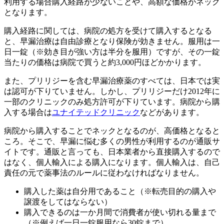
利用する場合購入経路が少ないことや、高額な価格がネック
となります。
購入経路に関しては、病院の処方を受けて購入するとなる
と、早漏治療は自由診療となり保険が効きません。服用は一
日一錠（※効き目が強い方は半分を服用）ですが、その一錠
当たりの価格は病院で買うと約3,000円ほどかかります。
また、プリリジーを含む早漏治療薬のすべては、日本では実
は認可が下りていません。しかし、プリリジーだけ2012年に
一部のクリニックのみ処方許可が下りています。病院から購
入する場合は
ユナイテッドクリニック
などがあります。
病院から購入することでネックとなるのが、高価格となると
ころ。そこで、早漏に悩む多くの男性が利用するのが通販サ
イトです。通販と言っても、日本業者から直接購入するので
はなく、個人輸入による購入になります。個人輸入は、自己
責任の元で薬事法のルールに従わなければなりません。
購入した薬は自分用であること（※転売目的の購入や
譲渡をしてはならない）
購入できるのは一か月間で消費者が使い切れる量まで
（※例えば一日一錠服用なら30錠まで）