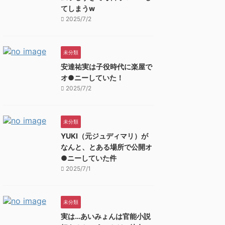
てしまうw
2025/7/2
未分類
安達祐実は子役時代に楽屋で
オ●ニーしていた！
2025/7/2
未分類
YUKI（元ジュディマリ）が
なんと、とある場所で公開オ
●ニーしていた件
2025/7/1
未分類
実は…あいみょんは官能小説