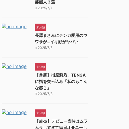
芸能人３選
2025/7/7
未分類
長澤まさみにテンガ愛用のウ
ワサが…イキ顔がヤバい
2025/7/5
未分類
【暴露】指原莉乃、TENGA
に指を突っ込み「私のもこん
な感じ」
2025/7/3
未分類
【aiko】デビュー当時はムラ
ムラしすぎて毎日オ●ニーし