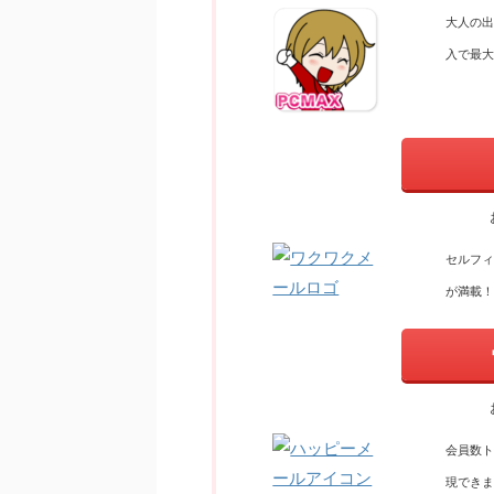
大人の出
入で最大1
セルフィ
が満載！
会員数ト
現できま