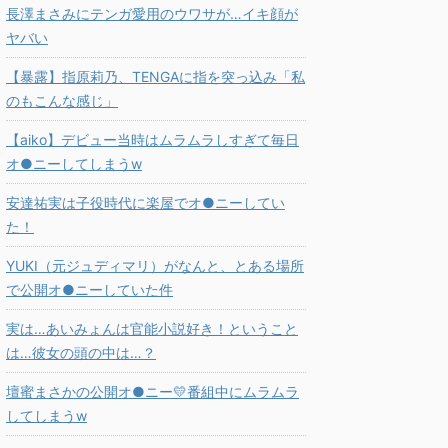
長澤まさみにテンガ愛用のウワサが…イキ顔が
ヤバい
【暴露】指原莉乃、TENGAに指を突っ込み「私
のもこんな感じ」
【aiko】デビュー当時はムラムラしすぎて毎日
オ●ニーしてしまうw
安達祐実は子役時代に楽屋でオ●ニーしてい
た！
YUKI（元ジュディマリ）がなんと、とある場所
で公開オ●ニーしていた件
実は…あいみょんは官能小説好き！ということ
は…彼女の頭の中は…？
壇蜜まさかの公開オ●ニー💛番組中にムラムラ
してしまうw