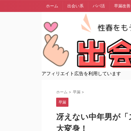
ホーム
出会い系
パパ活
早漏改善
アフィリエイト広告を利用しています
ホーム
>
早漏
>
早漏
冴えない中年男が「
大変身！