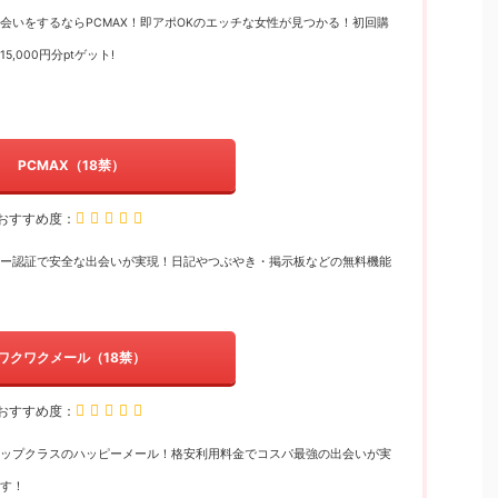
会いをするならPCMAX！即アポOKのエッチな女性が見つかる！初回購
5,000円分ptゲット!
PCMAX（18禁）
おすすめ度：
ー認証で安全な出会いが実現！日記やつぶやき・掲示板などの無料機能
ワクワクメール（18禁）
おすすめ度：
ップクラスのハッピーメール！格安利用料金でコスパ最強の出会いが実
す！