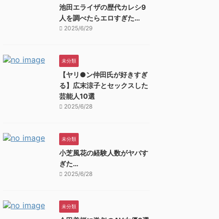
池田エライザの歴代カレシ9
人を調べたらエロすぎた…
2025/6/29
未分類
【ヤリ●ン仲田氏が好きすぎ
る】広末涼子とセックスした
芸能人10選
2025/6/28
未分類
小芝風花の経験人数がヤバす
ぎた…
2025/6/28
未分類