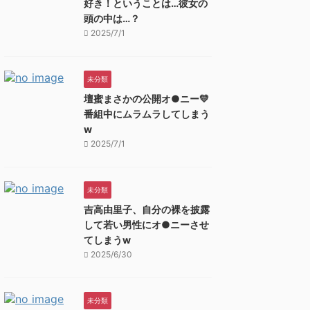
好き！ということは…彼女の
頭の中は…？
2025/7/1
未分類
壇蜜まさかの公開オ●ニー💛
番組中にムラムラしてしまう
w
2025/7/1
未分類
吉高由里子、自分の裸を披露
して若い男性にオ●ニーさせ
てしまうw
2025/6/30
未分類