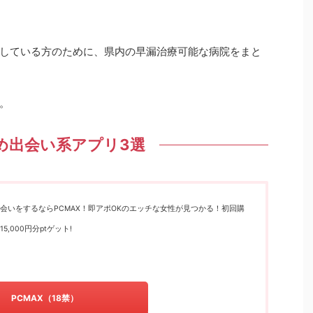
している方のために、県内の早漏治療可能な病院をまと
。
め出会い系アプリ3選
会いをするならPCMAX！即アポOKのエッチな女性が見つかる！初回購
5,000円分ptゲット!
PCMAX（18禁）