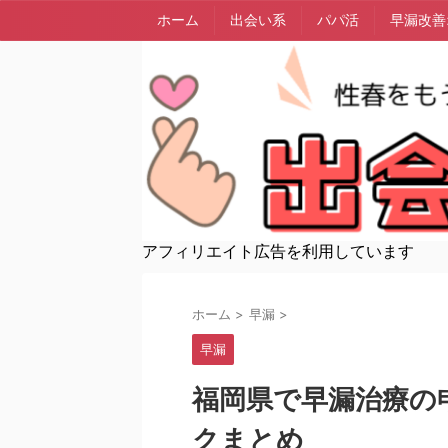
ホーム
出会い系
パパ活
早漏改善
アフィリエイト広告を利用しています
ホーム
>
早漏
>
早漏
福岡県で早漏治療の
クまとめ