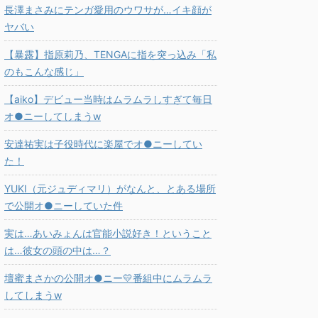
長澤まさみにテンガ愛用のウワサが…イキ顔が
ヤバい
【暴露】指原莉乃、TENGAに指を突っ込み「私
のもこんな感じ」
【aiko】デビュー当時はムラムラしすぎて毎日
オ●ニーしてしまうw
安達祐実は子役時代に楽屋でオ●ニーしてい
た！
YUKI（元ジュディマリ）がなんと、とある場所
で公開オ●ニーしていた件
実は…あいみょんは官能小説好き！ということ
は…彼女の頭の中は…？
壇蜜まさかの公開オ●ニー💛番組中にムラムラ
してしまうw