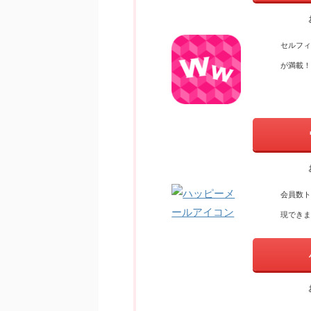
セルフィ
が満載！
会員数ト
現できま