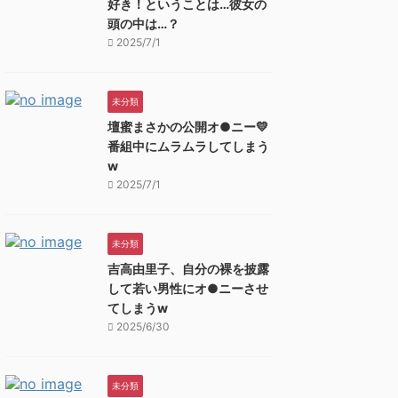
好き！ということは…彼女の
頭の中は…？
2025/7/1
未分類
壇蜜まさかの公開オ●ニー💛
番組中にムラムラしてしまう
w
2025/7/1
未分類
吉高由里子、自分の裸を披露
して若い男性にオ●ニーさせ
てしまうw
2025/6/30
未分類