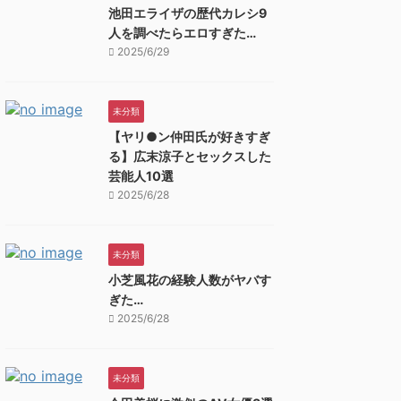
池田エライザの歴代カレシ9
人を調べたらエロすぎた…
2025/6/29
未分類
【ヤリ●ン仲田氏が好きすぎ
る】広末涼子とセックスした
芸能人10選
2025/6/28
未分類
小芝風花の経験人数がヤバす
ぎた…
2025/6/28
未分類