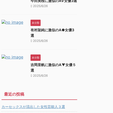
今田美桜に激似のAV女優3選
2025/6/26
未分類
有村架純に激似のA●女優3
選
2025/6/26
未分類
吉岡里帆に激似のA▼女優５
選
2025/6/26
最近の投稿
カーセックスが流出した女性芸能人３選