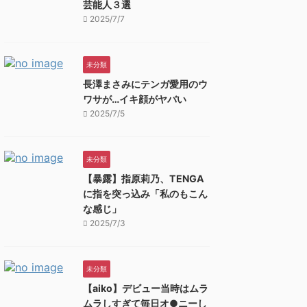
芸能人３選
2025/7/7
未分類
長澤まさみにテンガ愛用のウ
ワサが…イキ顔がヤバい
2025/7/5
未分類
【暴露】指原莉乃、TENGA
に指を突っ込み「私のもこん
な感じ」
2025/7/3
未分類
【aiko】デビュー当時はムラ
ムラしすぎて毎日オ●ニーし