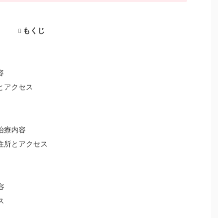
もくじ
容
とアクセス
治療内容
住所とアクセス
容
ス