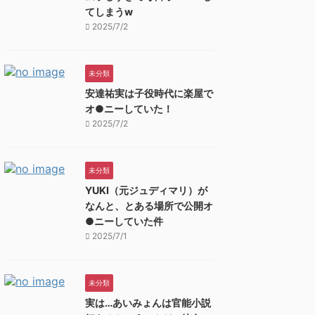
てしまうw
2025/7/2
未分類
安達祐実は子役時代に楽屋で
オ●ニーしていた！
2025/7/2
未分類
YUKI（元ジュディマリ）が
なんと、とある場所で公開オ
●ニーしていた件
2025/7/1
未分類
実は…あいみょんは官能小説