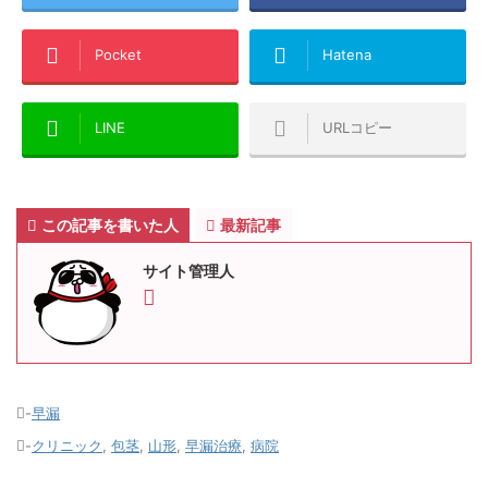
Pocket
Hatena
LINE
URLコピー
この記事を書いた人
最新記事
サイト管理人
-
早漏
-
クリニック
,
包茎
,
山形
,
早漏治療
,
病院