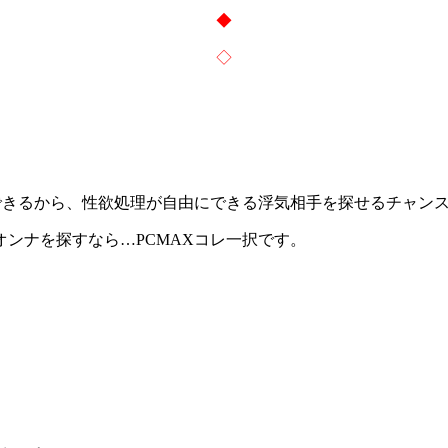
◆
◇
できる
から、性欲処理が自由にできる浮気相手を探せるチャン
ンナを探すなら…PCMAXコレ一択です。