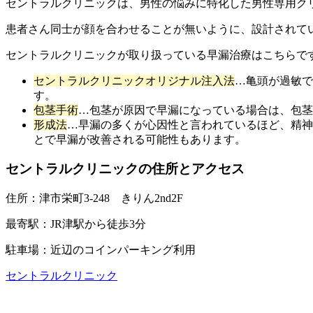
セントラルクリニックは、男性の悩みに特化した男性専用ク
患者さん同士が顔を合わせることが無いように、設計されて
セントラルクリニックが取り扱っている早漏治療はこちらで
セントラルクリニックオリジナル注入法
…亀頭が過敏で
す。
包茎手術
…包茎が原因で早漏になっている場合は、包茎
形成法
…早漏の多くが心因性と言われているほど、精神
とで早漏が改善される可能性もあります。
セントラルクリニックの住所とアクセス
住所：
津市栄町3-248 きりん2nd2F
最寄駅：
JR津駅から徒歩3分
駐車場：
近辺のコインパーキング利用
セントラルクリニック