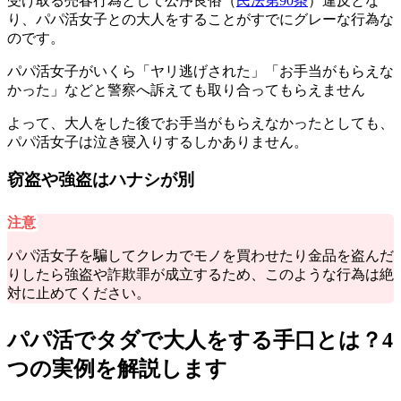
受け取る売春行為として公序良俗（
民法第90条
）違反とな
り、
パパ活女子との大人をすることがすでにグレーな行為
な
のです。
パパ活女子がいくら「ヤリ逃げされた」「お手当がもらえな
かった」などと警察へ訴えても取り合ってもらえません
よって、大人をした後でお手当がもらえなかったとしても、
パパ活女子は泣き寝入りするしかありません。
窃盗や強盗はハナシが別
注意
パパ活女子を騙してクレカでモノを買わせたり金品を盗んだ
りしたら強盗や詐欺罪が成立するため、このような行為は絶
対に止めてください。
パパ活でタダで大人をする手口とは？4
つの実例を解説します