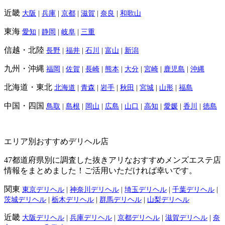
近畿
大阪
|
兵庫
|
京都
|
滋賀
|
奈良
|
和歌山
東海
愛知
|
静岡
|
岐阜
|
三重
信越・北陸
長野
|
福井
|
石川
|
富山
|
新潟
九州・沖縄
福岡
|
佐賀
|
長崎
|
熊本
|
大分
|
宮崎
|
鹿児島
|
沖縄
北海道・東北
北海道
|
青森
|
岩手
|
秋田
|
宮城
|
山形
|
福島
中国・四国
鳥取
|
島根
|
岡山
|
広島
|
山口
|
高知
|
愛媛
|
香川
|
徳島
エリア別おすすめデリヘル店
47都道府県別に調査した抜きアリなおすすめメンズエステ店
情報をまとめました！ご活用いただければ幸いです。
関東
東京デリヘル
|
神奈川デリヘル
|
埼玉デリヘル
|
千葉デリヘル
|
茨城デリヘル
|
栃木デリヘル
|
群馬デリヘル
|
山梨デリヘル
近畿
大阪デリヘル
|
兵庫デリヘル
|
京都デリヘル
|
滋賀デリヘル
|
奈