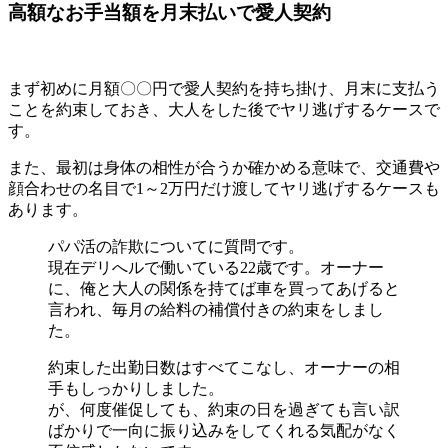
高額なお手当額を月末払いで愛人契約
まず初めに月額〇〇円で愛人契約を持ち掛け、月末に支払う
ことを約束しておき、大人をした後でヤリ逃げするケースで
す。
また、最初は身体の相性が合うか確かめる意味で、交通費や
顔合わせの名目で1～2万円だけ渡してヤリ逃げするケースも
あります。
パパ活の詐欺についてに質問です。
現在デリへルで働いている22歳です。オーナー
に、俺と大人の関係を持てば車を買ってあげると
言われ、毎月の給料の補償付きの約束をしまし
た。
約束した出勤日数はすべてこなし、オーナーの相
手もしっかりしました。
が、何度催促しても、約束の日を過ぎても言い訳
ばかりで
一向に振り込みをしてくれる気配がなく