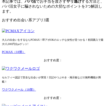
本記事では、
パパ活
でお手当を渡さず
ヤリ逃げ
する方法と、
パパ活女子に騙されないための大切なポイントを3つ解説し
ます。
おすすめ出会い系アプリ3選
大人の出会いをするならPCMAX！即アポOKのエッチな女性が見つかる！初回購入で最
大15,000円分ptゲット!
PCMAX（18禁）
おすすめ度：
セルフィー認証で安全な出会いが実現！日記やつぶやき・掲示板などの無料機能が満
載！
ワクワクメール（18禁）
おすすめ度：