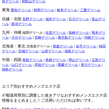
良デリヘル
|
和歌山デリヘル
東海
愛知デリヘル
|
静岡デリヘル
|
岐阜デリヘル
|
三重デリヘル
信越・北陸
長野デリヘル
|
福井デリヘル
|
石川デリヘル
|
富山デリ
ヘル
|
新潟デリヘル
九州・沖縄
福岡デリヘル |
佐賀デリヘル
|
長崎デリヘル
|
熊本デリ
ヘル
|
大分デリヘル
|
宮崎デリヘル
|
鹿児島デリヘル
|
沖縄デリヘル
北海道・東北
北海道デリヘル |
青森デリヘル
|
岩手デリヘル
|
秋田
デリヘル
|
宮城デリヘル
|
山形デリヘル
|
福島デリヘル
中国・四国
鳥取デリヘル
|
島根デリヘル
|
岡山デリヘル
|
広島デリ
ヘル
|
山口デリヘル
|
高知デリヘル
|
愛媛デリヘル
|
香川デリヘル
|
徳島デリヘル
エリア別おすすめメンズエステ店
47都道府県別に調査した抜きアリなおすすめメンズエステ店
情報をまとめました！ご活用いただければ幸いです。