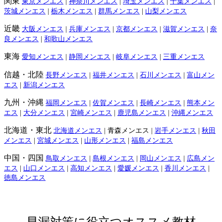
関東
東京メンエス
|
神奈川メンエス
|
埼玉メンエス
|
千葉メンエス
|
茨城メンエス
|
栃木メンエス
|
群馬メンエス
|
山梨メンエス
近畿
大阪メンエス
|
兵庫メンエス
|
京都メンエス
|
滋賀メンエス
|
奈
良メンエス
|
和歌山メンエス
東海
愛知メンエス
|
静岡メンエス
|
岐阜メンエス
|
三重メンエス
信越・北陸
長野メンエス
|
福井メンエス
|
石川メンエス
|
富山メン
エス
|
新潟メンエス
九州・沖縄
福岡メンエス
|
佐賀メンエス
|
長崎メンエス
|
熊本メン
エス
|
大分メンエス
|
宮崎メンエス
|
鹿児島メンエス
|
沖縄メンエス
北海道・東北
北海道メンエス
| 青森メンエス |
岩手メンエス
|
秋田
メンエス
|
宮城メンエス
|
山形メンエス
|
福島メンエス
中国・四国
鳥取メンエス
|
島根メンエス
|
岡山メンエス
|
広島メン
エス
|
山口メンエス
|
高知メンエス
|
愛媛メンエス
|
香川メンエス
|
徳島メンエス