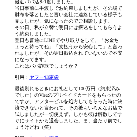
最近パパ活を1度しました。
当日事前に手渡しでお約束しましたが、その場で
財布を落としたと言い会社に連絡している様子も
見ましたが、気になったのでご相談します。
その日、私が立替で明日には振込をしてもらうよ
う約束しました。
翌日も普通にLINEでやり取りをして、「お金ち
ょっと待ってね」「支払うから安心して」と言わ
れましたが、
その翌日振込されていない
ので不安
になってます。
これはパパ詐欺でしょうか？
引用：
ヤフー知恵袋
最後別れるときにお礼として100万円（約束済み
でした）のVisaのプリペイドカードをもらったの
ですが、アフターピルを処方してもらった時に決
済できないと言われて、
その後もいろんなお店で
試しましたが一切使えず。
しかも彼は解散してす
ぐにサイトから退会しました。ま、当たり前でし
ょうけどね（笑）