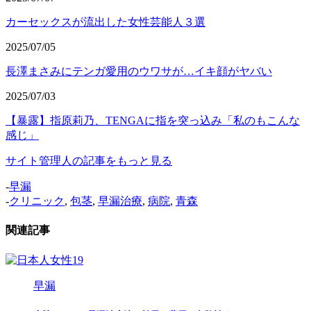
カーセックスが流出した女性芸能人３選
2025/07/05
長澤まさみにテンガ愛用のウワサが…イキ顔がヤバい
2025/07/03
【暴露】指原莉乃、TENGAに指を突っ込み「私のもこんな
感じ」
サイト管理人の記事をもっと見る
-
早漏
-
クリニック
,
包茎
,
早漏治療
,
病院
,
青森
関連記事
早漏